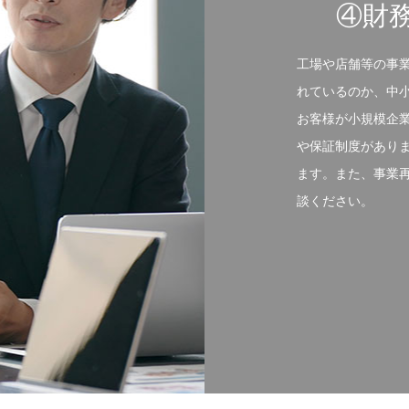
④財
工場や店舗等の事
れているのか、中
お客様が小規模企
や保証制度があり
ます。また、事業
談ください。