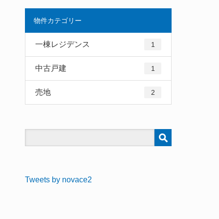
物件カテゴリー
一棟レジデンス
1
中古戸建
1
売地
2
Tweets by novace2