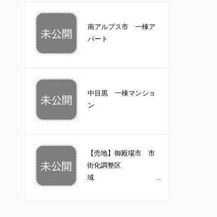
南アルプス市 一棟ア
パート
中目黒 一棟マンショ
ン
【売地】御殿場市 市
街化調整区
域 ...